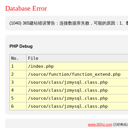
Database Error
(1040) 365建站错误警告：连接数据库失败，可能的原因：1、数
PHP Debug
No.
File
1
/index.php
2
/source/function/function_extend.php
3
/source/class/jzmysql.class.php
4
/source/class/jzmysql.class.php
5
/source/class/jzmysql.class.php
6
/source/class/jzmysql.class.php
www.365jz.com
已经将此