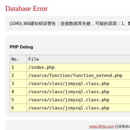
Database Error
(1040) 365建站错误警告：连接数据库失败，可能的原因：1、数
PHP Debug
No.
File
1
/index.php
2
/source/function/function_extend.php
3
/source/class/jzmysql.class.php
4
/source/class/jzmysql.class.php
5
/source/class/jzmysql.class.php
6
/source/class/jzmysql.class.php
www.365jz.com
已经将此