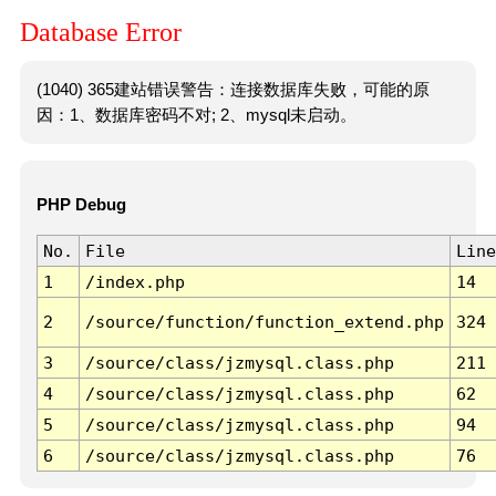
Database Error
(1040) 365建站错误警告：连接数据库失败，可能的原
因：1、数据库密码不对; 2、mysql未启动。
PHP Debug
No.
File
Line
1
/index.php
14
2
/source/function/function_extend.php
324
3
/source/class/jzmysql.class.php
211
4
/source/class/jzmysql.class.php
62
5
/source/class/jzmysql.class.php
94
6
/source/class/jzmysql.class.php
76