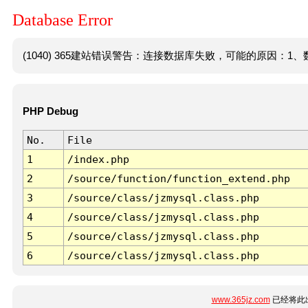
Database Error
(1040) 365建站错误警告：连接数据库失败，可能的原因：1、数
PHP Debug
No.
File
1
/index.php
2
/source/function/function_extend.php
3
/source/class/jzmysql.class.php
4
/source/class/jzmysql.class.php
5
/source/class/jzmysql.class.php
6
/source/class/jzmysql.class.php
www.365jz.com
已经将此