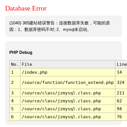
Database Error
(1040) 365建站错误警告：连接数据库失败，可能的原
因：1、数据库密码不对; 2、mysql未启动。
PHP Debug
No.
File
Line
1
/index.php
14
2
/source/function/function_extend.php
324
3
/source/class/jzmysql.class.php
211
4
/source/class/jzmysql.class.php
62
5
/source/class/jzmysql.class.php
94
6
/source/class/jzmysql.class.php
76