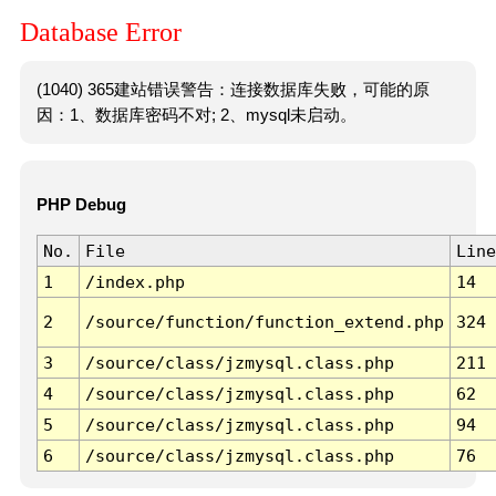
Database Error
(1040) 365建站错误警告：连接数据库失败，可能的原
因：1、数据库密码不对; 2、mysql未启动。
PHP Debug
No.
File
Line
1
/index.php
14
2
/source/function/function_extend.php
324
3
/source/class/jzmysql.class.php
211
4
/source/class/jzmysql.class.php
62
5
/source/class/jzmysql.class.php
94
6
/source/class/jzmysql.class.php
76