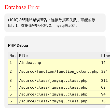
Database Error
(1040) 365建站错误警告：连接数据库失败，可能的原
因：1、数据库密码不对; 2、mysql未启动。
PHP Debug
No.
File
Line
1
/index.php
14
2
/source/function/function_extend.php
324
3
/source/class/jzmysql.class.php
211
4
/source/class/jzmysql.class.php
62
5
/source/class/jzmysql.class.php
94
6
/source/class/jzmysql.class.php
76