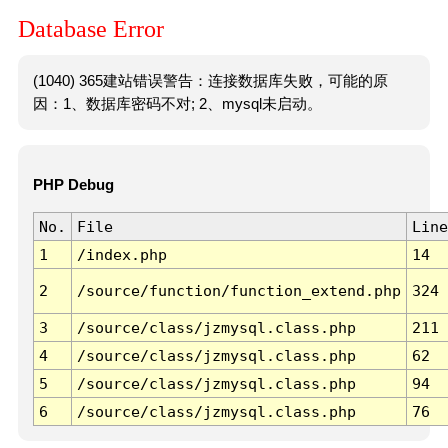
Database Error
(1040) 365建站错误警告：连接数据库失败，可能的原
因：1、数据库密码不对; 2、mysql未启动。
PHP Debug
No.
File
Line
1
/index.php
14
2
/source/function/function_extend.php
324
3
/source/class/jzmysql.class.php
211
4
/source/class/jzmysql.class.php
62
5
/source/class/jzmysql.class.php
94
6
/source/class/jzmysql.class.php
76