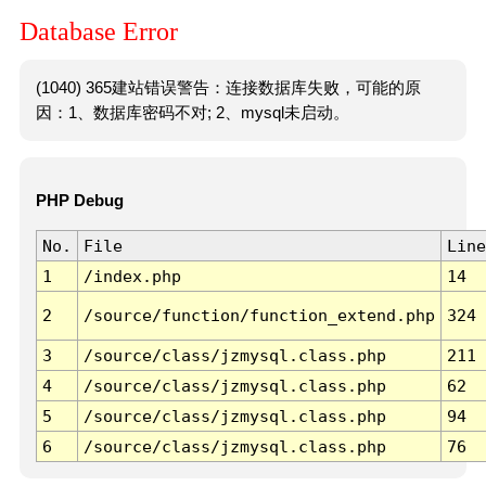
Database Error
(1040) 365建站错误警告：连接数据库失败，可能的原
因：1、数据库密码不对; 2、mysql未启动。
PHP Debug
No.
File
Line
1
/index.php
14
2
/source/function/function_extend.php
324
3
/source/class/jzmysql.class.php
211
4
/source/class/jzmysql.class.php
62
5
/source/class/jzmysql.class.php
94
6
/source/class/jzmysql.class.php
76