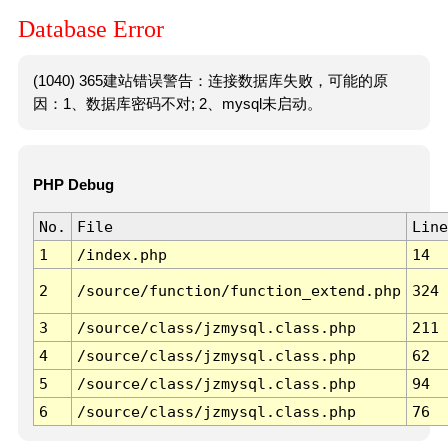
Database Error
(1040) 365建站错误警告：连接数据库失败，可能的原
因：1、数据库密码不对; 2、mysql未启动。
PHP Debug
No.
File
Line
1
/index.php
14
2
/source/function/function_extend.php
324
3
/source/class/jzmysql.class.php
211
4
/source/class/jzmysql.class.php
62
5
/source/class/jzmysql.class.php
94
6
/source/class/jzmysql.class.php
76