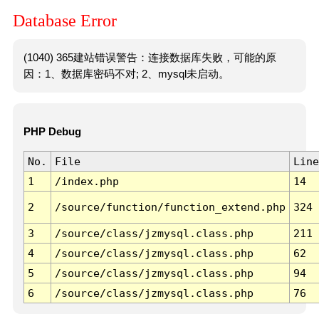
Database Error
(1040) 365建站错误警告：连接数据库失败，可能的原
因：1、数据库密码不对; 2、mysql未启动。
PHP Debug
No.
File
Line
1
/index.php
14
2
/source/function/function_extend.php
324
3
/source/class/jzmysql.class.php
211
4
/source/class/jzmysql.class.php
62
5
/source/class/jzmysql.class.php
94
6
/source/class/jzmysql.class.php
76