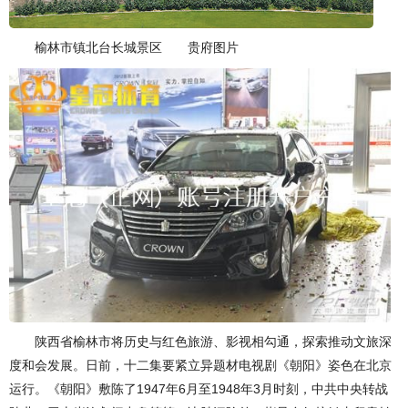
榆林市镇北台长城景区 贵府图片
陕西省榆林市将历史与红色旅游、影视相勾通，探索推动文旅深
度和会发展。日前，十二集要紧立异题材电视剧《朝阳》姿色在北京
运行。《朝阳》敷陈了1947年6月至1948年3月时刻，中共中央转战