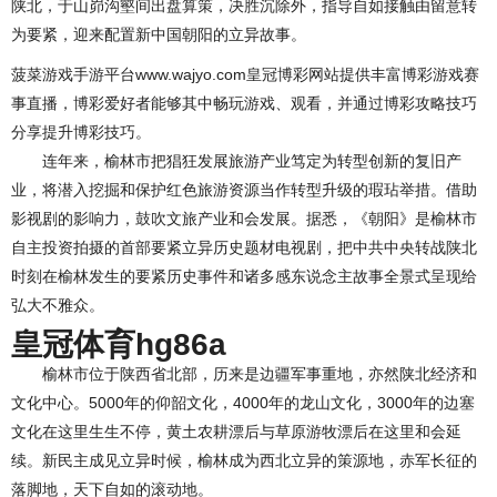
陕北，于山峁沟壑间出盘算策，决胜沉除外，指导自如接触由留意转
为要紧，迎来配置新中国朝阳的立异故事。
菠菜游戏手游平台www.wajyo.com皇冠博彩网站提供丰富博彩游戏赛
事直播，博彩爱好者能够其中畅玩游戏、观看，并通过博彩攻略技巧
分享提升博彩技巧。
连年来，榆林市把猖狂发展旅游产业笃定为转型创新的复旧产
业，将潜入挖掘和保护红色旅游资源当作转型升级的瑕玷举措。借助
影视剧的影响力，鼓吹文旅产业和会发展。据悉，《朝阳》是榆林市
自主投资拍摄的首部要紧立异历史题材电视剧，把中共中央转战陕北
时刻在榆林发生的要紧历史事件和诸多感东说念主故事全景式呈现给
弘大不雅众。
皇冠体育hg86a
榆林市位于陕西省北部，历来是边疆军事重地，亦然陕北经济和
文化中心。5000年的仰韶文化，4000年的龙山文化，3000年的边塞
文化在这里生生不停，黄土农耕漂后与草原游牧漂后在这里和会延
续。新民主成见立异时候，榆林成为西北立异的策源地，赤军长征的
落脚地，天下自如的滚动地。