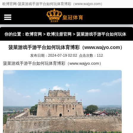
欧博官网-菠菜游戏手游平台如何玩体育博彩（www.wajyo.com）
你的位置：
欧博官网
>
欧博注册官网
> 菠菜游戏手游平台如何玩体
菠菜游戏手游平台如何玩体育博彩（www.wajyo.com）
育博彩（www.wajyo.com）
发布日期：2024-07-19 02:02 点击次数：112
菠菜游戏手游平台如何玩体育博彩（www.wajyo.com）