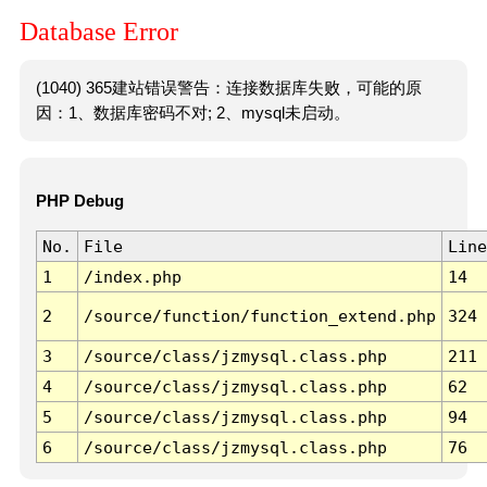
Database Error
(1040) 365建站错误警告：连接数据库失败，可能的原
因：1、数据库密码不对; 2、mysql未启动。
PHP Debug
No.
File
Line
1
/index.php
14
2
/source/function/function_extend.php
324
3
/source/class/jzmysql.class.php
211
4
/source/class/jzmysql.class.php
62
5
/source/class/jzmysql.class.php
94
6
/source/class/jzmysql.class.php
76