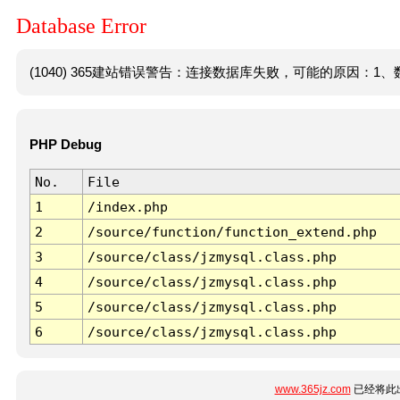
Database Error
(1040) 365建站错误警告：连接数据库失败，可能的原因：1、数
PHP Debug
No.
File
1
/index.php
2
/source/function/function_extend.php
3
/source/class/jzmysql.class.php
4
/source/class/jzmysql.class.php
5
/source/class/jzmysql.class.php
6
/source/class/jzmysql.class.php
www.365jz.com
已经将此