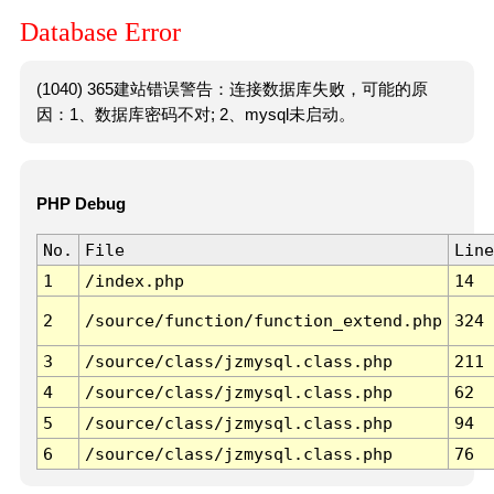
Database Error
(1040) 365建站错误警告：连接数据库失败，可能的原
因：1、数据库密码不对; 2、mysql未启动。
PHP Debug
No.
File
Line
1
/index.php
14
2
/source/function/function_extend.php
324
3
/source/class/jzmysql.class.php
211
4
/source/class/jzmysql.class.php
62
5
/source/class/jzmysql.class.php
94
6
/source/class/jzmysql.class.php
76