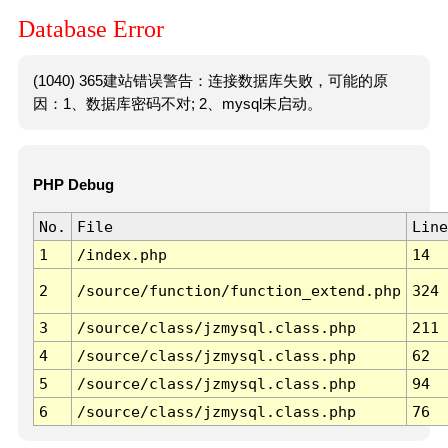
Database Error
(1040) 365建站错误警告：连接数据库失败，可能的原
因：1、数据库密码不对; 2、mysql未启动。
PHP Debug
No.
File
Line
1
/index.php
14
2
/source/function/function_extend.php
324
3
/source/class/jzmysql.class.php
211
4
/source/class/jzmysql.class.php
62
5
/source/class/jzmysql.class.php
94
6
/source/class/jzmysql.class.php
76