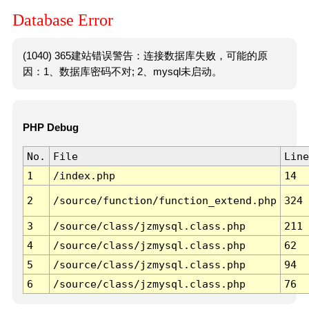
Database Error
(1040) 365建站错误警告：连接数据库失败，可能的原
因：1、数据库密码不对; 2、mysql未启动。
PHP Debug
No.
File
Line
1
/index.php
14
2
/source/function/function_extend.php
324
3
/source/class/jzmysql.class.php
211
4
/source/class/jzmysql.class.php
62
5
/source/class/jzmysql.class.php
94
6
/source/class/jzmysql.class.php
76