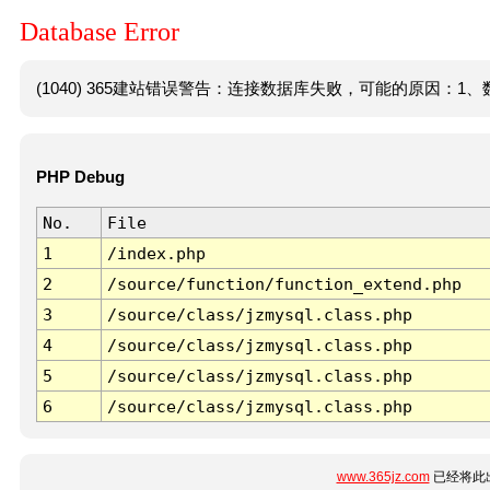
Database Error
(1040) 365建站错误警告：连接数据库失败，可能的原因：1、数
PHP Debug
No.
File
1
/index.php
2
/source/function/function_extend.php
3
/source/class/jzmysql.class.php
4
/source/class/jzmysql.class.php
5
/source/class/jzmysql.class.php
6
/source/class/jzmysql.class.php
www.365jz.com
已经将此