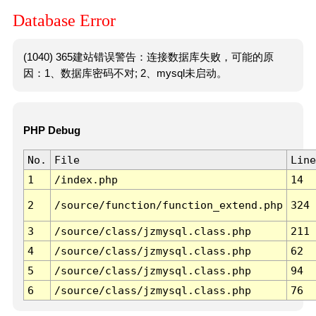
Database Error
(1040) 365建站错误警告：连接数据库失败，可能的原
因：1、数据库密码不对; 2、mysql未启动。
PHP Debug
No.
File
Line
1
/index.php
14
2
/source/function/function_extend.php
324
3
/source/class/jzmysql.class.php
211
4
/source/class/jzmysql.class.php
62
5
/source/class/jzmysql.class.php
94
6
/source/class/jzmysql.class.php
76