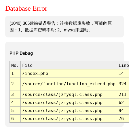
Database Error
(1040) 365建站错误警告：连接数据库失败，可能的原
因：1、数据库密码不对; 2、mysql未启动。
PHP Debug
No.
File
Line
1
/index.php
14
2
/source/function/function_extend.php
324
3
/source/class/jzmysql.class.php
211
4
/source/class/jzmysql.class.php
62
5
/source/class/jzmysql.class.php
94
6
/source/class/jzmysql.class.php
76