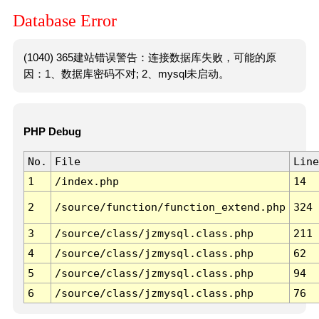
Database Error
(1040) 365建站错误警告：连接数据库失败，可能的原
因：1、数据库密码不对; 2、mysql未启动。
PHP Debug
No.
File
Line
1
/index.php
14
2
/source/function/function_extend.php
324
3
/source/class/jzmysql.class.php
211
4
/source/class/jzmysql.class.php
62
5
/source/class/jzmysql.class.php
94
6
/source/class/jzmysql.class.php
76