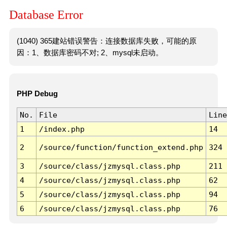
Database Error
(1040) 365建站错误警告：连接数据库失败，可能的原
因：1、数据库密码不对; 2、mysql未启动。
PHP Debug
No.
File
Line
1
/index.php
14
2
/source/function/function_extend.php
324
3
/source/class/jzmysql.class.php
211
4
/source/class/jzmysql.class.php
62
5
/source/class/jzmysql.class.php
94
6
/source/class/jzmysql.class.php
76